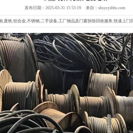
发布日期：2025-03-31 15:53:19 来自：shxycysbhs.com
,废铁,铝合金,不锈钢,二手设备,工厂物品及门窗拆除回收服务,快速上门回