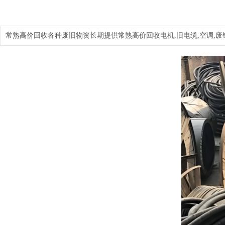
常熟高价回收各种废旧物资长期提供常熟高价回收电机,旧电缆,空调,废铜