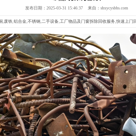
发布日期：2025-03-31 15:46:37 来自：shxycysbhs.com
,废铁,铝合金,不锈钢,二手设备,工厂物品及门窗拆除回收服务,快速上门回