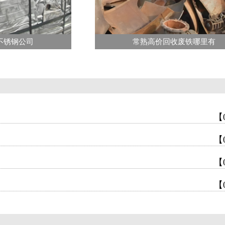
不锈钢公司
常熟高价回收废铁哪里有
【
【
【
【