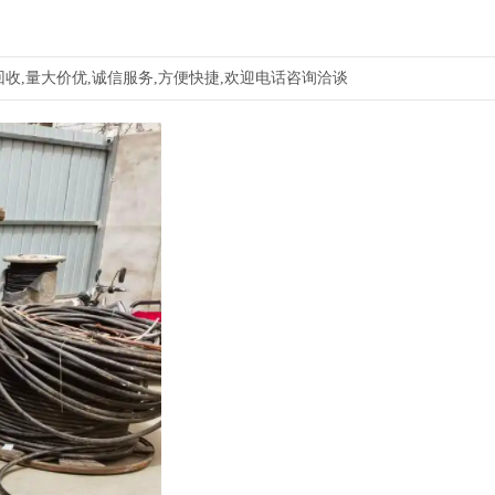
收,量大价优,诚信服务,方便快捷,欢迎电话咨询洽谈