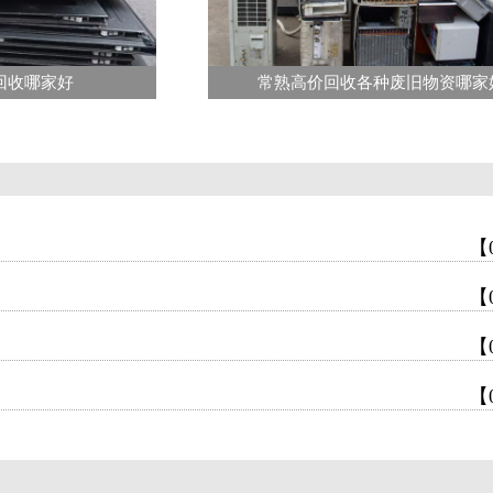
回收哪家好
常熟高价回收各种废旧物资哪家
【
【
【
【