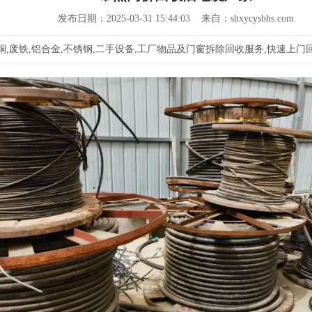
发布日期：2025-03-31 15:44:03 来自：shxycysbhs.com
,废铁,铝合金,不锈钢,二手设备,工厂物品及门窗拆除回收服务,快速上门回